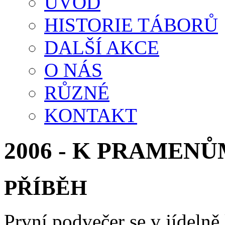
ÚVOD
HISTORIE TÁBORŮ
DALŠÍ AKCE
O NÁS
RŮZNÉ
KONTAKT
2006 - K PRAMEN
PŘÍBĚH
První podvečer se v jídelně