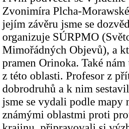
Zvonimíra Plcha-Morawské
jejím závěru jsme se dozvěd
organizuje SÚRPMO (Světo
Mimořádných Objevů), a kte
pramen Orinoka. Také nám 
z této oblasti. Profesor z 
dobrodruhů a k nim sestavil
jsme se vydali podle mapy n
známými oblastmi proti pro
krajinu, připravovali si výz