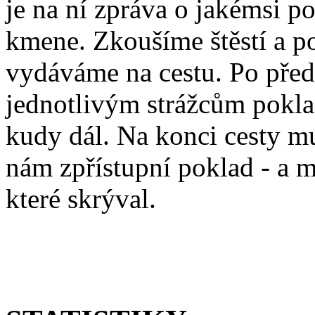
je na ní zpráva o jakémsi 
kmene. Zkoušíme štěstí a p
vydáváme na cestu. Po pře
jednotlivým strážcům poklad
kudy dál. Na konci cesty mu
nám zpřístupní poklad - a m
které skrýval.